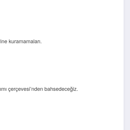
erine kuramamaları.
latımı çerçevesi’nden bahsedeceğiz.