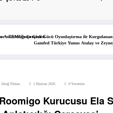
rma ile Kurgulanan Kullanıcı Yolculuğu
Gamfed Türkiye Cemil
unus Atalay ve Zeynep Çolakoğlu inceledi: TED Games O
 Altuğ Yilmaz
1 Haziran 2026
0 Yorumlar
n Roomigo Kurucusu Ela 