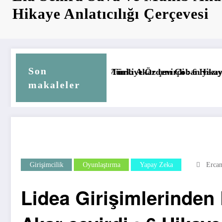
Hikaye Anlatıcılığı Çerçevesi
Son
e Özdem Çoban yazıyor : TEMU’nun Gizli Gücü Oyunlaştı
Lidea Girişimlerinden Roomigo Kurucusu Ela Semra Sava ve Münib Akar çevirdi : 6 Hikaye Anlatıcılığı Çerçevesi
makaleler
Gamfed Türkiye Y
Girişimcilik
Oyunlaştırma
Yapay Zeka
Ercan
Lidea Girişimlerinde