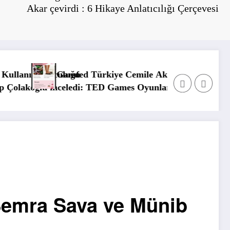
Akar çevirdi : 6 Hikaye Anlatıcılığı Çerçevesi
e Aktuğ yazdı: Meme Kanseri ile Mücadelede “Destansı A
Gamfed Türkiye Eda Nur
yunları
Semra Sava ve Münib