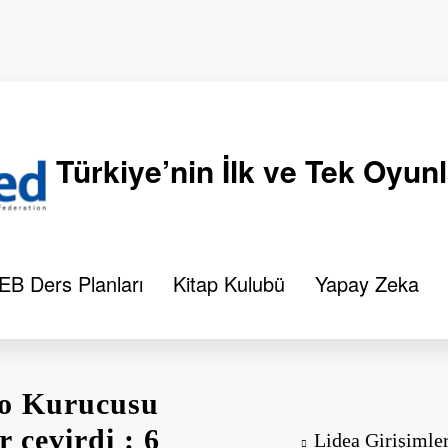
Türkiye’nin İlk ve Tek Oyun
B Ders Planları
Kitap Kulubü
Yapay Zeka
go Kurucusu
çevirdi : 6
Lidea Girişiml