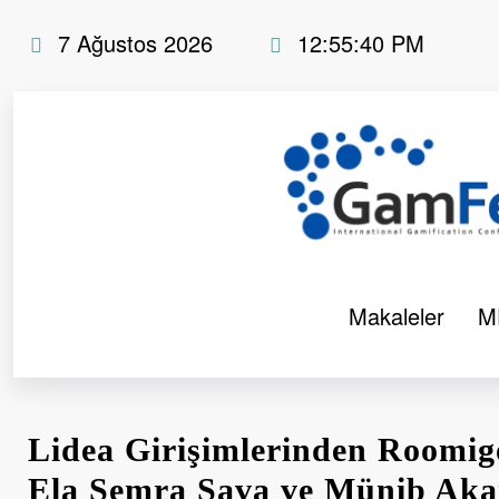
İçeriğe
7 Ağustos 2026
12:55:41 PM
atla
Makaleler
ME
Lidea Girişimlerinden Roomi
Ela Semra Sava ve Münib Akar 