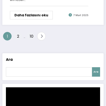
Daha fazlasını oku
7 Mart 2025
Yazı
1
2
10
…
sayfalandırması
Ara
Ara