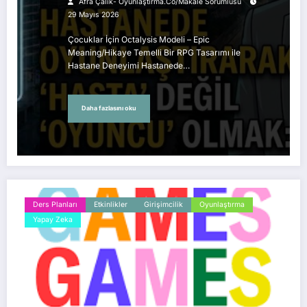
Afra Çalık- Oyunlaştırma.Co/Makale Sorumlusu
29 Mayıs 2026
Çocuklar İçin Octalysis Modeli – Epic
Meaning/Hikaye Temelli Bir RPG Tasarımı ile
Hastane Deneyimi Hastanede…
Daha fazlasını oku
Ders Planları
Etkinlikler
Girişimcilik
Oyunlaştırma
Yapay Zeka