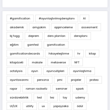
#gamification
#oyunlaştırılmışdersplanı
AI
akademik
amyjokim
appinceleme
assesment
bj fogg
deprem
ders planları
dersplanı
eğitim
gamfed
gamification
gamificationdecards
hikayeleştirme
hr
kitap
kitapözeti
makale
metaverse
NFT
octalysis
oyun
oyuncutipleri
oyunlaştırma
oyuntasarımı
persona
pmi
projeler
proteo
rapor
roman rackwitz
seminer
spark
sürdürebilirlik
ted
tez
toy
udemy
UI/UX
utilify
ux
yapayzeka
ödül