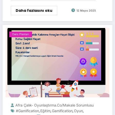
Daha fazlasını oku
12 Mayıs 2025
Ders Planları
Afra Çalık- Oyunlaştırma.Co/Makale Sorumlusu
#gamification
Eğitim
Gamification
Oyun
,
,
,
,