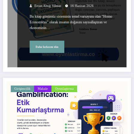
Ercan Altuğ Yilmaz
16 Haziran 2026
Bu kitap günümüz sisteminin temel varsayımı olan "Homo
Economicus" olarak insanın doğasını sayısallaştıran ve
ekonominin…
Daha fazlasını oku
Girişimcilik
Makale
Oyunlaştırma