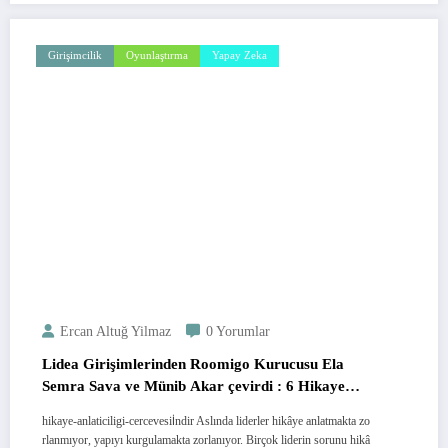
Girişimcilik
Oyunlaştırma
Yapay Zeka
Ercan Altuğ Yilmaz
0 Yorumlar
Lidea Girişimlerinden Roomigo Kurucusu Ela
Semra Sava ve Münib Akar çevirdi : 6 Hikaye
Anlatıcılığı Çerçevesi
hikaye-anlaticiligi-cercevesiİndir Aslında liderler hikâye anlatmakta zo
rlanmıyor, yapıyı kurgulamakta zorlanıyor. Birçok liderin sorunu hikâ