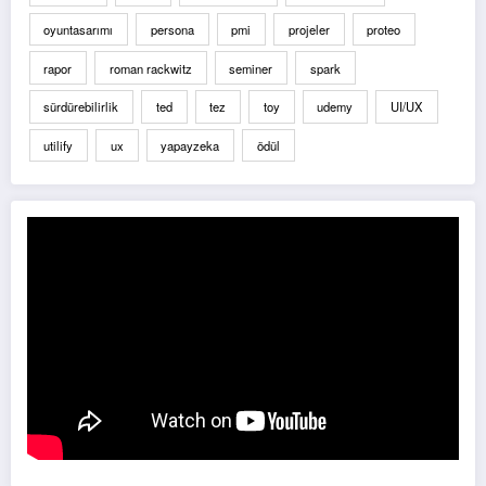
oyuntasarımı
persona
pmi
projeler
proteo
rapor
roman rackwitz
seminer
spark
sürdürebilirlik
ted
tez
toy
udemy
UI/UX
utilify
ux
yapayzeka
ödül