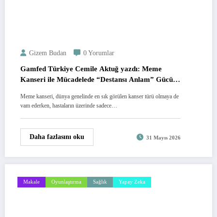
Gizem Budan
0 Yorumlar
Gamfed Türkiye Cemile Aktuğ yazdı: Meme
Kanseri ile Mücadelede “Destansı Anlam” Gücü:
Dijital Hatırlatıcıları Yeniden Tasarlamak
Meme kanseri, dünya genelinde en sık görülen kanser türü olmaya de
vam ederken, hastaların üzerinde sadece…
Daha fazlasını oku
31 Mayıs 2026
Makale
Oyunlaştırma
Sağlık
Yapay Zeka