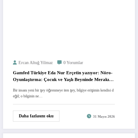
Ercan Altuğ Yilmaz
0 Yorumlar
Gamfed Türkiye Eda Nur Erçetin yazıyor: Nöro-
Oyunlaştırma: Çocuk ve Yaşlı Beyninde Merakın
Algoritması ve Öğrenme Mekanizmaları
Bir insanı yeni bir şey öğrenmeye iten şey, bilgiye erişimin kendisi d
eğil; o bilginin ne…
Daha fazlasını oku
31 Mayıs 2026