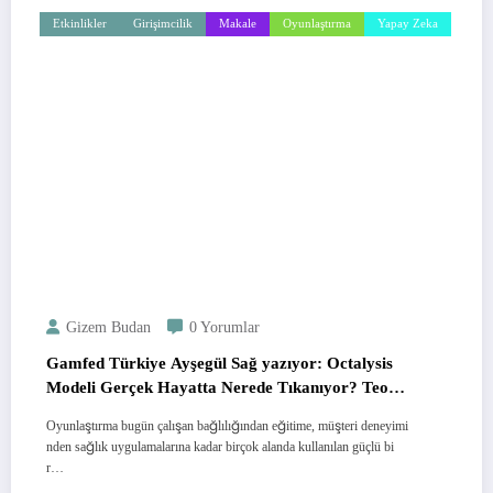
Etkinlikler
Girişimcilik
Makale
Oyunlaştırma
Yapay Zeka
Gizem Budan
0 Yorumlar
Gamfed Türkiye Ayşegül Sağ yazıyor: Octalysis
Modeli Gerçek Hayatta Nerede Tıkanıyor? Teorik
Modelin Uygulama Sınırları
Oyunlaştırma bugün çalışan bağlılığından eğitime, müşteri deneyimi
nden sağlık uygulamalarına kadar birçok alanda kullanılan güçlü bi
r…