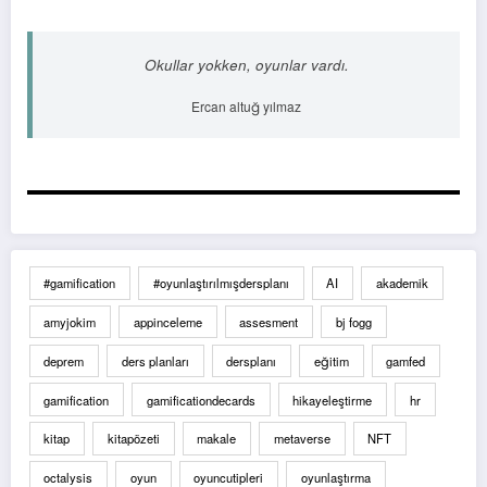
Okullar yokken, oyunlar vardı.
Ercan altuğ yılmaz
#gamification
#oyunlaştırılmışdersplanı
AI
akademik
amyjokim
appinceleme
assesment
bj fogg
deprem
ders planları
dersplanı
eğitim
gamfed
gamification
gamificationdecards
hikayeleştirme
hr
kitap
kitapözeti
makale
metaverse
NFT
octalysis
oyun
oyuncutipleri
oyunlaştırma