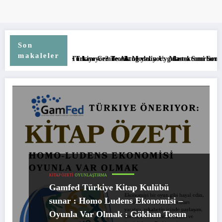
Son
makaleler
odelin Uygulama Sınırları
 yazıyor: Mastektomi Sonrası Lenfödem Yönetiminde Doğru Tetikleyiciy
KITAP ÖZETI
OYUNLAŞTIRMA
Gamfed Türkiye Kitap Kulübü
sunar : Homo Ludens Ekonomisi –
Oyunla Var Olmak : Gökhan Tosun