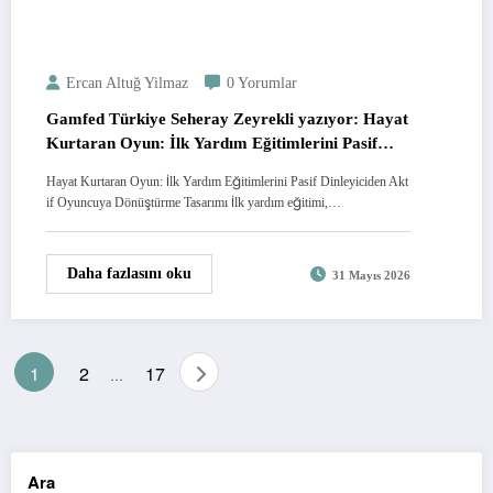
Ercan Altuğ Yilmaz
0 Yorumlar
Gamfed Türkiye Seheray Zeyrekli yazıyor: Hayat
Kurtaran Oyun: İlk Yardım Eğitimlerini Pasif
Dinleyiciden Aktif Oyuncuya Dönüştürme
Hayat Kurtaran Oyun: İlk Yardım Eğitimlerini Pasif Dinleyiciden Akt
Tasarımı
if Oyuncuya Dönüştürme Tasarımı İlk yardım eğitimi,…
Daha fazlasını oku
31 Mayıs 2026
Yazı
1
2
17
…
sayfalandırması
Ara