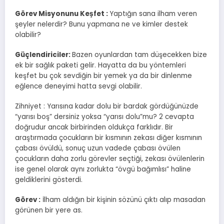
Görev Misyonunu Keşfet :
Yaptığın sana ilham veren
şeyler nelerdir? Bunu yapmana ne ve kimler destek
olabilir?
Güçlendiriciler:
Bazen oyunlardan tam düşecekken bize
ek bir sağlık paketi gelir. Hayatta da bu yöntemleri
keşfet bu çok sevdiğin bir yemek ya da bir dinlenme
eğlence deneyimi hatta sevgi olabilir.
Zihniyet : Yarısına kadar dolu bir bardak gördüğünüzde
“yarısı boş” dersiniz yoksa “yarısı dolu”mu? 2 cevapta
doğrudur ancak birbirinden oldukça farklıdır. Bir
araştırmada çocukların bir kısmının zekası diğer kısmının
çabası övüldü, sonuç uzun vadede çabası övülen
çocukların daha zorlu görevler seçtiği, zekası övülenlerin
ise genel olarak aynı zorlukta “övgü bağımlısı” haline
geldiklerini gösterdi.
Görev :
İlham aldığın bir kişinin sözünü çıktı alıp masadan
görünen bir yere as.