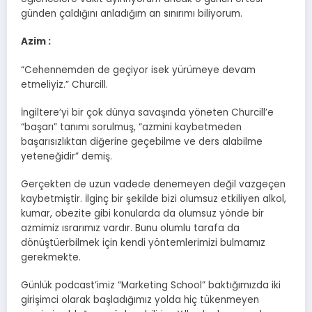
günden çaldığını anladığım an sınırımı biliyorum.
Azim :
“Cehennemden de geçiyor isek yürümeye devam
etmeliyiz.” Churcill.
İngiltere’yi bir çok dünya savaşında yöneten Churcill’e
“başarı” tanımı sorulmuş, “azmini kaybetmeden
başarısızlıktan diğerine geçebilme ve ders alabilme
yeteneğidir” demiş.
Gerçekten de uzun vadede denemeyen değil vazgeçen
kaybetmiştir. İlginç bir şekilde bizi olumsuz etkiliyen alkol,
kumar, obezite gibi konularda da olumsuz yönde bir
azmimiz ısrarımız vardır. Bunu olumlu tarafa da
dönüştüerbilmek için kendi yöntemlerimizi bulmamız
gerekmekte.
Günlük podcast’imiz “Marketing School” baktığımızda iki
girişimci olarak başladığımız yolda hiç tükenmeyen