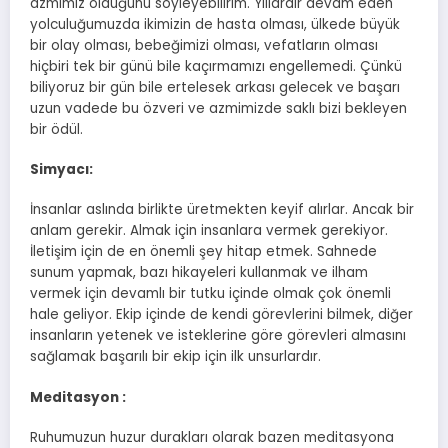
azmimiz olduğunu söyleyebilirim. Yıllardır devam eden
yolculuğumuzda ikimizin de hasta olması, ülkede büyük
bir olay olması, bebeğimizi olması, vefatların olması
hiçbiri tek bir günü bile kaçırmamızı engellemedi. Çünkü
biliyoruz bir gün bile ertelesek arkası gelecek ve başarı
uzun vadede bu özveri ve azmimizde saklı bizi bekleyen
bir ödül.
Simyacı:
İnsanlar aslında birlikte üretmekten keyif alırlar. Ancak bir
anlam gerekir. Almak için insanlara vermek gerekiyor.
İletişim için de en önemli şey hitap etmek. Sahnede
sunum yapmak, bazı hikayeleri kullanmak ve ilham
vermek için devamlı bir tutku içinde olmak çok önemli
hale geliyor. Ekip içinde de kendi görevlerini bilmek, diğer
insanların yetenek ve isteklerine göre görevleri almasını
sağlamak başarılı bir ekip için ilk unsurlardır.
Meditasyon :
Ruhumuzun huzur durakları olarak bazen meditasyona