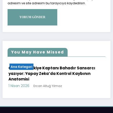
adresim ve site adresim bu tarayıcıya kaydedilsin.
You May Have Missed
Ana Kategori
Anlam
Girişimcilik
Makale
sarcı
Gamfed Türkiye Kaptanı Öykü Şakiroğlu
Oyunlaştırma
Yapay Zeka
ın
yazıyor: Öğretme Sanatının Temel Taşı
Oyunlaştırma ile Yeni Kurallar
19 Mart 2026
Ercan Altuğ Yilmaz