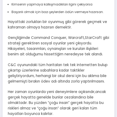
Kimsenin yapmaya kalkışmadıkları ilgini çekiyorsa
Başarılı olmak için bazı şeylerden ödün vermeye hazırsan.
Hayattaki zorlukları bir oyunmuş gibi görerek geçmek ve
kahraman olmaya hazırsın demektir.
Gençliğimde Command Conquer, Warcraft,StarCraft gibi
strateji gerektiren sosyal oyunlar yeni çıkıyordu.
Hikayeleri, tasarımları, oynanışları ve kurulan ilişkileri
benim ait olduğumu hissettiğim neredeyse tek alandı.
C&C oyunundaki tüm haritaları tek tek internetten bulup
çıkartıp üzerlerine sabahlara kadar taktikler
geliştiriyordum, herhangi bir okul dersi için bu aklıma bile
gelmemişti bırakın ödev adı altında zorla yaptırılmasını.
Her zaman oyunlarda yeni deneyimlere açıksındır,ancak
gerçek hayatta genelde bunlar cezalandırıcı bile
olmaktadır. Bu yüzden “çoğu insan” gerçek hayatta bu
riskleri almaz ve “çoğu insan” olarak geri kalan tüm
hayatları boyunca kalırlar.