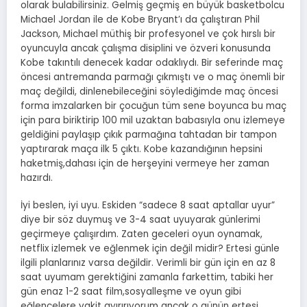
olarak bulabilirsiniz. Gelmiş geçmiş en büyük basketbolcu
Michael Jordan ile de Kobe Bryant’ı da çalıştıran Phil
Jackson, Michael müthiş bir profesyonel ve çok hırslı bir
oyuncuyla ancak çalışma disiplini ve özveri konusunda
Kobe takıntılı denecek kadar odaklıydı. Bir seferinde maç
öncesi antremanda parmağı çıkmıştı ve o maç önemli bir
maç değildi, dinlenebileceğini söylediğimde maç öncesi
forma imzalarken bir çocuğun tüm sene boyunca bu maç
için para biriktirip 100 mil uzaktan babasıyla onu izlemeye
geldiğini paylaşıp çıkık parmağına tahtadan bir tampon
yaptırarak maça ilk 5 çıktı. Kobe kazandığının hepsini
haketmiş,dahası için de herşeyini vermeye her zaman
hazırdı.
İyi beslen, iyi uyu. Eskiden “sadece 8 saat aptallar uyur”
diye bir söz duymuş ve 3-4 saat uyuyarak günlerimi
geçirmeye çalışırdım. Zaten geceleri oyun oynamak,
netflix izlemek ve eğlenmek için değil midir? Ertesi günle
ilgili planlarınız varsa değildir. Verimli bir gün için en az 8
saat uyumam gerektiğini zamanla farkettim, tabiki her
gün enaz 1-2 saat film,sosyalleşme ve oyun gibi
eğlencelere vakit ayırırıyorum ancak o günün ertesi