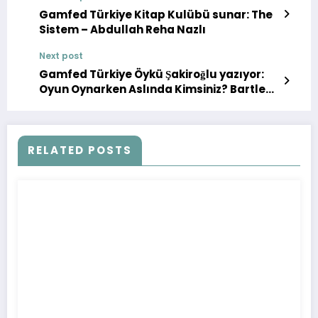
Gamfed Türkiye Kitap Kulübü sunar: The
Sistem – Abdullah Reha Nazlı
Next post
Gamfed Türkiye Öykü Şakiroğlu yazıyor:
Oyun Oynarken Aslında Kimsiniz? Bartle
Taksonomisi ve Dijital Benliğinizin 5
Şaşırtıcı Sırrı
RELATED POSTS