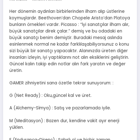
Her dönemin aydınları birbirlerinden ilham alıp üstlerine
koymuşlardır. Beethoven’dan Chopele Aristo’dan Platoya
bunların örnekleri vardır. Picasso : “İyi sanatçılar ilham alır,
büyük sanatçılar direk çalar.” demiş ve bu odadaki en
büyük sanatçı benim demiştir. Buradaki mesaj aslında
esinlenmek normal ne kadar farklılaşabiliyorsunuz o konu
sizi büyük bir sanatçı yapacaktır. Alanınızda üreten diğer
insanları izleyin, iyi yaptıklarını not alın eksiklerini geliştirin.
Güncel kalın takip edin notlar alın fark yaratın ve değer
üretin.
GAMER zihniyetini sana özetle tekrar sunuyorum: :
G (Net Ready) : Oku,güncel kal ve üret.
A (Alchemy-Sİmya) : Satış ve pazarlamada iyile.
M (Meditasyon) : Bazen dur, kendine vakit ayır enerji
yüklen.
E (Enduranca-Direnç) : Sabırlı ol ve hiçbir zaman