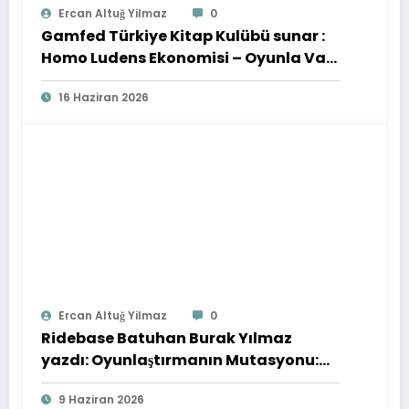
Ercan Altuğ Yilmaz
0
Gamfed Türkiye Kitap Kulübü sunar :
Homo Ludens Ekonomisi – Oyunla Var
Olmak : Gökhan Tosun
16 Haziran 2026
Ercan Altuğ Yilmaz
0
Ridebase Batuhan Burak Yılmaz
yazdı: Oyunlaştırmanın Mutasyonu:
“Gamblification-Etik Kumarlaştırma”
9 Haziran 2026