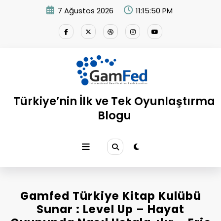
İçeriğe
7 Ağustos 2026
11:15:50 PM
atla
Türkiye’nin İlk ve Tek Oyunlaştırma
Blogu
Gamfed Türkiye Kitap Kulübü
Sunar : Level Up – Hayat