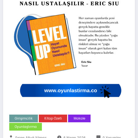
Girişimcilik
Kitap Özeti
Makale
Oyunlaştırma
Ercan Altuğ Yilmaz
6 Nisan 2026
0 Yorumlar