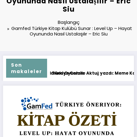
Oyununda Nasıl Ustalaşılır – Eric
Siu
Başlangıç
Gamfed Türkiye Kitap Kulübü Sunar : Level Up – Hayat
Oyununda Nasıl Ustalaşılır – Eric Siu
Son
makaleler
es Oyunları
iye Cemile Aktuğ yazdı: Meme Kanseri ile Mücadelede “Destan
Gamfed Türkiye