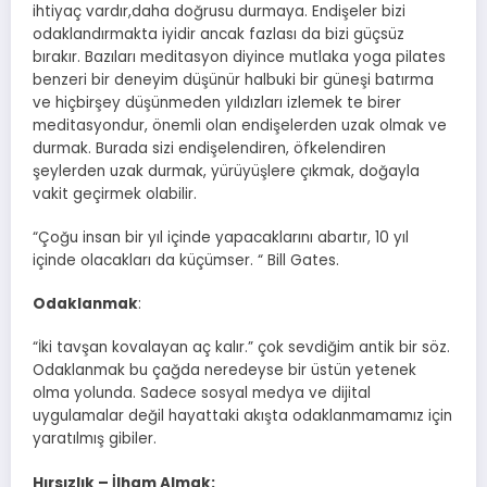
ihtiyaç vardır,daha doğrusu durmaya. Endişeler bizi
odaklandırmakta iyidir ancak fazlası da bizi güçsüz
bırakır. Bazıları meditasyon diyince mutlaka yoga pilates
benzeri bir deneyim düşünür halbuki bir güneşi batırma
ve hiçbirşey düşünmeden yıldızları izlemek te birer
meditasyondur, önemli olan endişelerden uzak olmak ve
durmak. Burada sizi endişelendiren, öfkelendiren
şeylerden uzak durmak, yürüyüşlere çıkmak, doğayla
vakit geçirmek olabilir.
“Çoğu insan bir yıl içinde yapacaklarını abartır, 10 yıl
içinde olacakları da küçümser. “ Bill Gates.
Odaklanmak
:
“İki tavşan kovalayan aç kalır.” çok sevdiğim antik bir söz.
Odaklanmak bu çağda neredeyse bir üstün yetenek
olma yolunda. Sadece sosyal medya ve dijital
uygulamalar değil hayattaki akışta odaklanmamamız için
yaratılmış gibiler.
Hırsızlık – İlham Almak: