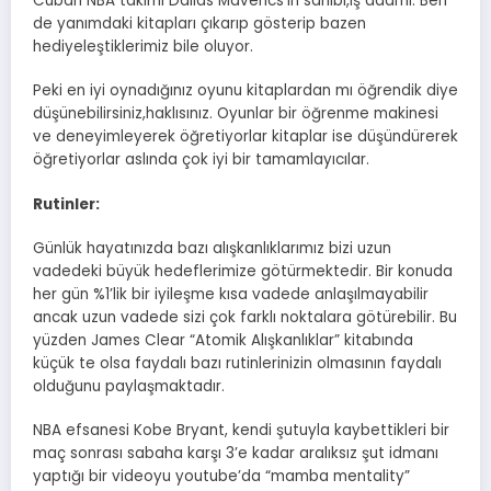
Cuban NBA takımı Dallas Maverics’in sahibi,iş adamı. Ben
de yanımdaki kitapları çıkarıp gösterip bazen
hediyeleştiklerimiz bile oluyor.
Peki en iyi oynadığınız oyunu kitaplardan mı öğrendik diye
düşünebilirsiniz,haklısınız. Oyunlar bir öğrenme makinesi
ve deneyimleyerek öğretiyorlar kitaplar ise düşündürerek
öğretiyorlar aslında çok iyi bir tamamlayıcılar.
Rutinler:
Günlük hayatınızda bazı alışkanlıklarımız bizi uzun
vadedeki büyük hedeflerimize götürmektedir. Bir konuda
her gün %1’lik bir iyileşme kısa vadede anlaşılmayabilir
ancak uzun vadede sizi çok farklı noktalara götürebilir. Bu
yüzden James Clear “Atomik Alışkanlıklar” kitabında
küçük te olsa faydalı bazı rutinlerinizin olmasının faydalı
olduğunu paylaşmaktadır.
NBA efsanesi Kobe Bryant, kendi şutuyla kaybettikleri bir
maç sonrası sabaha karşı 3’e kadar aralıksız şut idmanı
yaptığı bir videoyu youtube’da “mamba mentality”