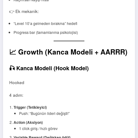
👉 Ek mekanik:
“Level 10’a gelmeden bırakma” hedefi
Progress bar (tamamlanma psikolojisi)
📈 Growth (Kanca Modeli + AARRR)
🎣 Kanca Modeli (Hook Model)
Hooked
4 adım:
Trigger (Tetikleyici)
Push: “Bugünün lideri değişti!”
Action (Aksiyon)
1 click giriş / hızlı görev
Variable Reward (Değişken ödül)