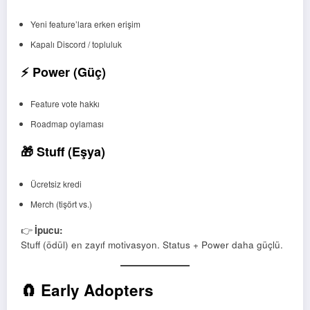
Yeni feature’lara erken erişim
Kapalı Discord / topluluk
⚡ Power (Güç)
Feature vote hakkı
Roadmap oylaması
🎁 Stuff (Eşya)
Ücretsiz kredi
Merch (tişört vs.)
👉
İpucu:
Stuff (ödül) en zayıf motivasyon. Status + Power daha güçlü.
🧲 Early Adopters