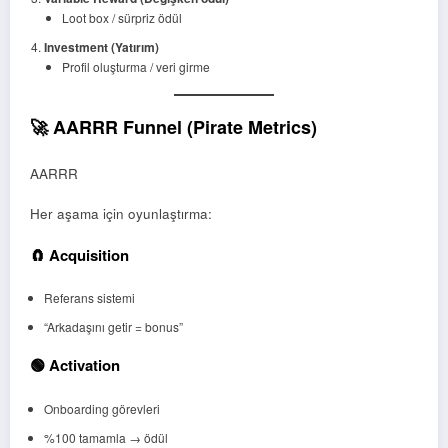
Loot box / sürpriz ödül
Investment (Yatırım)
Profil oluşturma / veri girme
🚀 AARRR Funnel (Pirate Metrics)
AARRR
Her aşama için oyunlaştırma:
🧲 Acquisition
Referans sistemi
“Arkadaşını getir = bonus”
🟢 Activation
Onboarding görevleri
%100 tamamla → ödül