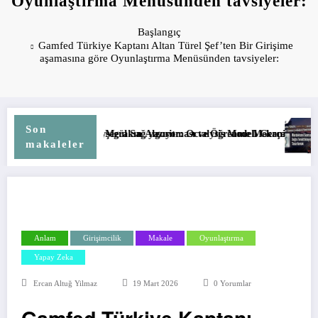
Oyunlaştırma Menüsünden tavsiyeler:
Başlangıç
Gamfed Türkiye Kaptanı Altan Türel Şef’ten Bir Girişime
aşamasına göre Oyunlaştırma Menüsünden tavsiyeler:
Son
erakın Algoritması ve Öğrenme Mekanizmaları
l Sağ yazıyor: Octalysis Modeli Gerçek Hayatta Nerede Tıkanıyor? Teori
Gamfed Türkiye Cemile Ak
makaleler
Anlam
Girişimcilik
Makale
Oyunlaştırma
Yapay Zeka
Ercan Altuğ Yilmaz
19 Mart 2026
0 Yorumlar