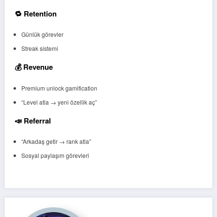
🔁 Retention
Günlük görevler
Streak sistemi
💰 Revenue
Premium unlock gamification
“Level atla → yeni özellik aç”
📣 Referral
“Arkadaş getir → rank atla”
Sosyal paylaşım görevleri