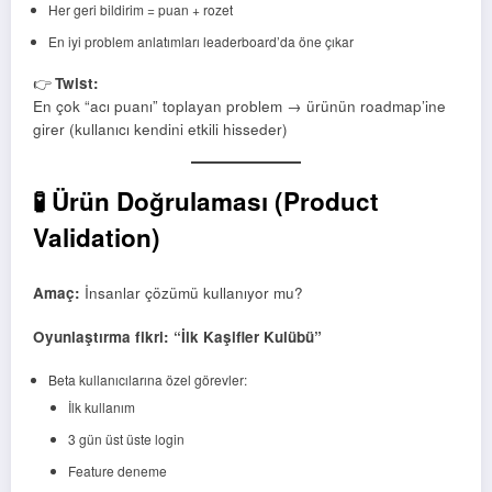
Her geri bildirim = puan + rozet
En iyi problem anlatımları leaderboard’da öne çıkar
👉
Twist:
En çok “acı puanı” toplayan problem → ürünün roadmap’ine
girer (kullanıcı kendini etkili hisseder)
🧪 Ürün Doğrulaması (Product
Validation)
Amaç:
İnsanlar çözümü kullanıyor mu?
Oyunlaştırma fikri: “İlk Kaşifler Kulübü”
Beta kullanıcılarına özel görevler:
İlk kullanım
3 gün üst üste login
Feature deneme