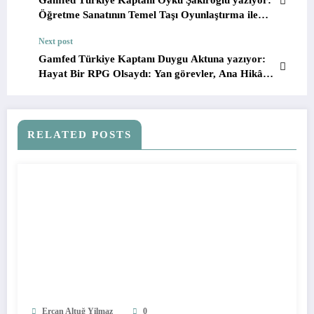
Gamfed Türkiye Kaptanı Öykü Şakiroğlu yazıyor:
Öğretme Sanatının Temel Taşı Oyunlaştırma ile
Yeni Kurallar
Next post
Gamfed Türkiye Kaptanı Duygu Aktuna yazıyor:
Hayat Bir RPG Olsaydı: Yan görevler, Ana Hikâye
ve Burnout (tükenmişlik) Yönetimi
RELATED POSTS
Ercan Altuğ Yilmaz
0