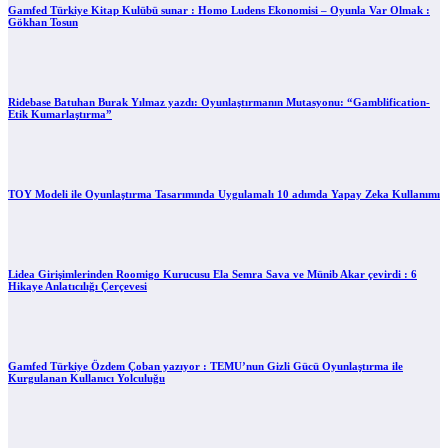
Gamfed Türkiye Kitap Kulübü sunar : Homo Ludens Ekonomisi – Oyunla Var Olmak :
Gökhan Tosun
Ridebase Batuhan Burak Yılmaz yazdı: Oyunlaştırmanın Mutasyonu: “Gamblification-
Etik Kumarlaştırma”
TOY Modeli ile Oyunlaştırma Tasarımında Uygulamalı 10 adımda Yapay Zeka Kullanımı
Lidea Girişimlerinden Roomigo Kurucusu Ela Semra Sava ve Münib Akar çevirdi : 6
Hikaye Anlatıcılığı Çerçevesi
Gamfed Türkiye Özdem Çoban yazıyor : TEMU’nun Gizli Gücü Oyunlaştırma ile
Kurgulanan Kullanıcı Yolculuğu