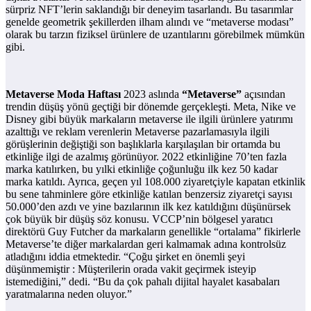
sürpriz NFT’lerin saklandığı bir deneyim tasarlandı. Bu tasarımlar
genelde geometrik şekillerden ilham alındı ve “metaverse modası”
olarak bu tarzın fiziksel ürünlere de uzantılarını görebilmek mümkün
gibi.
Metaverse Moda Haftası
2023 aslında
“Metaverse”
açısından
trendin düşüş yönü geçtiği bir dönemde gerçekleşti. Meta, Nike ve
Disney gibi büyük markaların metaverse ile ilgili ürünlere yatırımı
azalttığı ve reklam verenlerin Metaverse pazarlamasıyla ilgili
görüşlerinin değiştiği son başlıklarla karşılaşılan bir ortamda bu
etkinliğe ilgi de azalmış görünüyor. 2022 etkinliğine 70’ten fazla
marka katılırken, bu yılki etkinliğe çoğunluğu ilk kez 50 kadar
marka katıldı. Ayrıca, geçen yıl 108.000 ziyaretçiyle kapatan etkinlik
bu sene tahminlere göre etkinliğe katılan benzersiz ziyaretçi sayısı
50.000’den azdı ve yine bazılarının ilk kez katıldığını düşünürsek
çok büyük bir düşüş söz konusu. VCCP’nin bölgesel yaratıcı
direktörü Guy Futcher da markaların genellikle “ortalama” fikirlerle
Metaverse’te diğer markalardan geri kalmamak adına kontrolsüz
atladığını iddia etmektedir. “Çoğu şirket en önemli şeyi
düşünmemiştir : Müşterilerin orada vakit geçirmek isteyip
istemediğini,” dedi. “Bu da çok pahalı dijital hayalet kasabaları
yaratmalarına neden oluyor.”