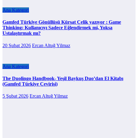
Ana Kategori
Gamfed Türkiye Gönüllüsü Kürşat Çelik yazıyor : Game
Thinking: Kullanıcıyı Sadece Eğlendirmek mi, Yoksa
Ustalaştırmak mı?
20 Şubat 2026
Ercan Altuğ Yilmaz
Ana Kategori
The Duolingo Handbook- Yeşil Baykuş Duo’dan El Kitabı
(Gamfed Türkiye Çevirisi)
5 Şubat 2026
Ercan Altuğ Yilmaz