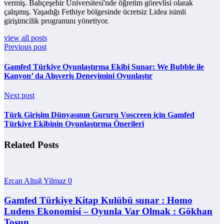
vermiş. Bahçeşehir Üniversitesi'nde öğretim görevlisi olarak
çalışmış. Yaşadığı Fethiye bölgesinde ücretsiz Lidea isimli
girişimcilik programını yönetiyor.
view all posts
Previous post
Gamfed Türkiye Oyunlaştırma Ekibi Sunar: We Bubble ile
Kanyon’ da Alışveriş Deneyimini Oyunlaştır
Next post
Türk Girişim Dünyasının Gururu Voscreen için Gamfed
Türkiye Ekibinin Oyunlaştırma Önerileri
Related Posts
Ercan Altuğ Yilmaz
0
Gamfed Türkiye Kitap Kulübü sunar : Homo
Ludens Ekonomisi – Oyunla Var Olmak : Gökhan
Tosun