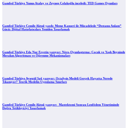
Gamfed Türkiye Yunus Atalay ve Zeynep Çolakoğlu inceledi: TED Games Oyunları
Gamfed Türkiye Cemile Aktuğ yazdı: Meme Kanseri ile Mücadelede “Destansı Anlam”
Gücü: Dijital Hatırlatıcıları Yeniden Tasarlamak
Gamfed Türkiye Eda Nur Erçetin yazıyor: Nöro-Oyunlaştırma: Çocuk ve Yaşlı Beyninde
Merakın Algoritması ve Öğrenme Mekanizmaları
Gamfed Türkiye Ayşegül Sağ yazıyor: Octalysis Modeli Gerçek Hayatta Nerede
Tıkanıyor? Teorik Modelin Uygulama Sınırları
Gamfed Türkiye Cemile Aktuğ yazıyor: Mastektomi Sonrası Lenfödem Yönetiminde
Doğru Tetikleyiciyi Tasarlamak