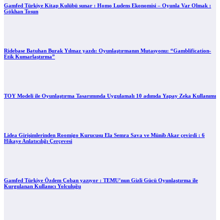
Gamfed Türkiye Kitap Kulübü sunar : Homo Ludens Ekonomisi – Oyunla Var Olmak :
Gökhan Tosun
Ridebase Batuhan Burak Yılmaz yazdı: Oyunlaştırmanın Mutasyonu: “Gamblification-
Etik Kumarlaştırma”
TOY Modeli ile Oyunlaştırma Tasarımında Uygulamalı 10 adımda Yapay Zeka Kullanımı
Lidea Girişimlerinden Roomigo Kurucusu Ela Semra Sava ve Münib Akar çevirdi : 6
Hikaye Anlatıcılığı Çerçevesi
Gamfed Türkiye Özdem Çoban yazıyor : TEMU’nun Gizli Gücü Oyunlaştırma ile
Kurgulanan Kullanıcı Yolculuğu