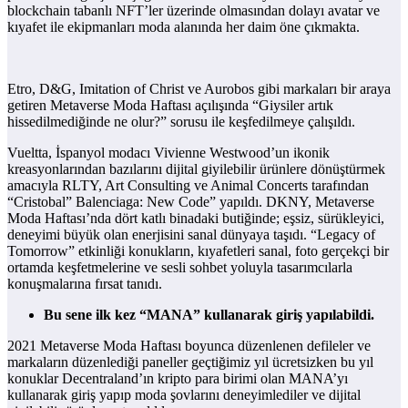
blockchain tabanlı NFT’ler üzerinde olmasından dolayı avatar ve
kıyafet ile ekipmanları moda alanında her daim öne çıkmakta.
Etro, D&G, Imitation of Christ ve Aurobos gibi markaları bir araya
getiren Metaverse Moda Haftası açılışında “Giysiler artık
hissedilmediğinde ne olur?” sorusu ile keşfedilmeye çalışıldı.
Vueltta, İspanyol modacı Vivienne Westwood’un ikonik
kreasyonlarından bazılarını dijital giyilebilir ürünlere dönüştürmek
amacıyla RLTY, Art Consulting ve Animal Concerts tarafından
“Cristobal” Balenciaga: New Code” yapıldı. DKNY, Metaverse
Moda Haftası’nda dört katlı binadaki butiğinde; eşsiz, sürükleyici,
deneyimi büyük olan enerjisini sanal dünyaya taşıdı. “Legacy of
Tomorrow” etkinliği konukların, kıyafetleri sanal, foto gerçekçi bir
ortamda keşfetmelerine ve sesli sohbet yoluyla tasarımcılarla
konuşmalarına fırsat tanıdı.
Bu sene ilk kez “MANA” kullanarak giriş yapılabildi.
2021 Metaverse Moda Haftası boyunca düzenlenen defileler ve
markaların düzenlediği paneller geçtiğimiz yıl ücretsizken bu yıl
konuklar Decentraland’ın kripto para birimi olan MANA’yı
kullanarak giriş yapıp moda şovlarını deneyimlediler ve dijital