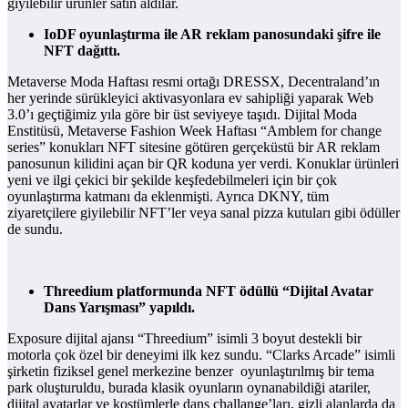
giyilebilir ürünler satın aldılar.
IoDF oyunlaştırma ile AR reklam panosundaki şifre ile
NFT dağıttı.
Metaverse Moda Haftası resmi ortağı DRESSX, Decentraland’ın
her yerinde sürükleyici aktivasyonlara ev sahipliği yaparak Web
3.0’ı geçtiğimiz yıla göre bir üst seviyeye taşıdı. Dijital Moda
Enstitüsü, Metaverse Fashion Week Haftası “Amblem for change
series” konukları NFT sitesine götüren gerçeküstü bir AR reklam
panosunun kilidini açan bir QR koduna yer verdi. Konuklar ürünleri
yeni ve ilgi çekici bir şekilde keşfedebilmeleri için bir çok
oyunlaştırma katmanı da eklenmişti. Ayrıca DKNY, tüm
ziyaretçilere giyilebilir NFT’ler veya sanal pizza kutuları gibi ödüller
de sundu.
Threedium platformunda NFT ödüllü “Dijital Avatar
Dans Yarışması”
yapıldı.
Exposure dijital ajansı “Threedium” isimli 3 boyut destekli bir
motorla çok özel bir deneyimi ilk kez sundu. “Clarks Arcade” isimli
şirketin fiziksel genel merkezine benzer oyunlaştırılmış bir tema
park oluşturuldu, burada klasik oyunların oynanabildiği atariler,
dijital avatarlar ve kostümlerle dans challange’ları, gizli alanlarda da