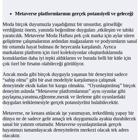
Metaverse platformlarının gerçek potansiyeli ve geleceği
Moda birçok duyumuzla yaşadığımız bir unsurdur, görselliğe
verdiğimiz önem, yanında beğenilme duyguları ,etkileşim ve tabiki
yaratıcılık. Metaverse Moda Haftası pek çok marka için aylar süren
geliştirme çalışmalarının ardından mağazaların ve podyumların sanal
bir ortamda hayat bulması ile heyecanla karşılandı. Ayrıca
markaların platform için özel koleksiyonlar oluşturduklarında
konuklardan daha iyi tepki aldıklarını ve burada belli bir kitle için
çok özel bir fırsatın olabileceği görülüyor.
Ancak moda gibi birçok duyguyla yaşanan bir deneyimi sadece
“sahip olma” gibi bir asat modeliyle karşılamaya çalışmak
deneyimde eksik kalan bir kurgu olmakta. “Oyunlaştırılmış” birçok
deneyim aslında “Metaverse platformlarının” aynı oyunlar gibi
paylaşma,yaratma,eğlenme,merak ve ilerleme gibi oyunlardaki
duyguları tetiklemesiyle gerçek potansiyelini bulabilecektir.
Metaverse, ne kenara atılacak işe yaramayan, terkedilmiş yapay bir
dünya ne de sadece gelir amaçlı tek duygumuzla ayakta durabilecek
sanal bir yatırım ortamıdır. Metaverse oyunlaştırılarak gerçek
hayatımızı tamamlayacak deneyimlerin merkezi olacak tek adres
olacaktır.