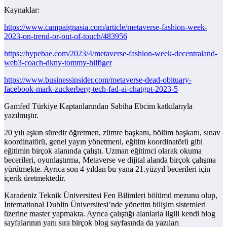
Kaynaklar:
https://www.campaignasia.com/article/metaverse-fashion-week-
2023-on-trend-or-out-of-touch/483956
https://hypebae.com/2023/4/metaverse-fashion-week-decentraland-
web3-coach-dkny-tommy-hilfiger
https://www.businessinsider.com/metaverse-dead-obituary-
facebook-mark-zuckerberg-tech-fad-ai-chatgpt-2023-5
Gamfed Türkiye Kaptanlarından Sabiha Ebcim katkılarıyla
yazılmıştır.
20 yılı aşkın süredir öğretmen, zümre başkanı, bölüm başkanı, sınav
koordinatörü, genel yayın yönetmeni, eğitim koordinatörü gibi
eğitimin birçok alanında çalıştı. Uzman eğitimci olarak okuma
becerileri, oyunlaştırma, Metaverse ve dijital alanda birçok çalışma
yürütmekte. Ayrıca son 4 yıldan bu yana 21.yüzyıl becerileri için
içerik üretmektedir.
Karadeniz Teknik Üniversitesi Fen Bilimleri bölümü mezunu olup,
International Dublin Üniversitesi’nde yönetim bilişim sistemleri
üzerine master yapmakta. Ayrıca çalıştığı alanlarla ilgili kendi blog
sayfalarının yanı sıra birçok blog sayfasında da yazıları