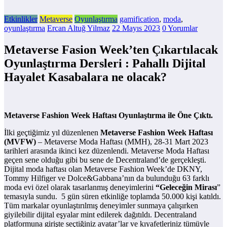
Etkinlikler
Metaverse
Oyunlaştırma
gamification
,
moda
,
oyunlaştırma
Ercan Altuğ Yilmaz
22 Mayıs 2023
0 Yorumlar
Metaverse Fasion Week’ten Çıkartılacak
Oyunlaştırma Dersleri : Pahallı Dijital
Hayalet Kasabalara ne olacak?
Metaverse Fashion Week Haftası Oyunlaştırma ile Öne Çıktı.
İlki geçtiğimiz yıl düzenlenen
Metaverse Fashion Week Haftası
(MVFW)
– Metaverse Moda Haftası (MMH), 28-31 Mart 2023
tarihleri arasında ikinci kez düzenlendi. Metaverse Moda Haftası
geçen sene olduğu gibi bu sene de Decentraland’de gerçekleşti.
Dijital moda haftası olan Metaverse Fashion Week’de DKNY,
Tommy Hilfiger ve Dolce&Gabbana’nın da bulunduğu 63 farklı
moda evi özel olarak tasarlanmış deneyimlerini
“Geleceğin Mirası
”
temasıyla sundu. 5 gün süren etkinliğe toplamda 50.000 kişi katıldı.
Tüm markalar oyunlaştırılmış deneyimler sunmaya çalışırken
giyilebilir dijital eşyalar mint edilerek dağıtıldı. Decentraland
platformuna girişte seçtiğiniz avatar’lar ve kıyafetleriniz tümüyle