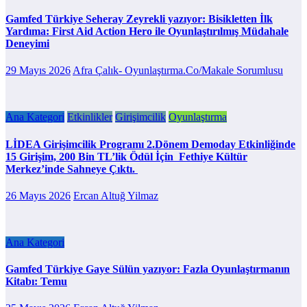
Gamfed Türkiye Seheray Zeyrekli yazıyor: Bisikletten İlk
Yardıma: First Aid Action Hero ile Oyunlaştırılmış Müdahale
Deneyimi
29 Mayıs 2026
Afra Çalık- Oyunlaştırma.Co/Makale Sorumlusu
Ana Kategori
Etkinlikler
Girişimcilik
Oyunlaştırma
LİDEA Girişimcilik Programı 2.Dönem Demoday Etkinliğinde
15 Girişim, 200 Bin TL’lik Ödül İçin Fethiye Kültür
Merkez’inde Sahneye Çıktı.
26 Mayıs 2026
Ercan Altuğ Yilmaz
Ana Kategori
Gamfed Türkiye Gaye Sülün yazıyor: Fazla Oyunlaştırmanın
Kitabı: Temu