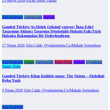
25 Mayıs 2026
Ercan Altuğ Yilmaz
Ana Kategori
Girişimcilik
Makale
Gamfed Türkiye Av.Melek Gökdağ yazıyor: İkna Edici
Tasarımın Aldatıcı Tasarıma Dönüştüğü Hukuki Eşik:Türk
Hukuku Bakımından Bir Değerlendirme
17 Nisan 2026
Afra Çalık- Oyunlaştırma.Co/Makale Sorumlusu
Ana Kategori
Anlam
Girişimcilik
Kitap Özeti
Makale
Uygulama
Yapay Zeka
Gamfed Türkiye Kitap Kulübü sunar: The Sistem – Abdullah
Reha Nazlı
3 Nisan 2026
Afra Çalık- Oyunlaştırma.Co/Makale Sorumlusu
Ana Kategori