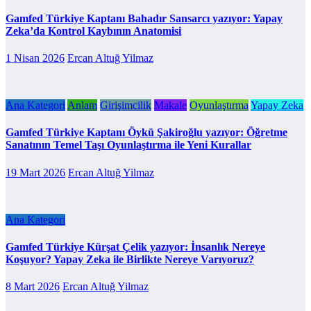
Gamfed Türkiye Kaptanı Bahadır Sansarcı yazıyor: Yapay
Zeka’da Kontrol Kaybının Anatomisi
1 Nisan 2026
Ercan Altuğ Yilmaz
Ana Kategori
Anlam
Girişimcilik
Makale
Oyunlaştırma
Yapay Zeka
Gamfed Türkiye Kaptanı Öykü Şakiroğlu yazıyor: Öğretme
Sanatının Temel Taşı Oyunlaştırma ile Yeni Kurallar
19 Mart 2026
Ercan Altuğ Yilmaz
Ana Kategori
Gamfed Türkiye Kürşat Çelik yazıyor: İnsanlık Nereye
Koşuyor? Yapay Zeka ile Birlikte Nereye Varıyoruz?
8 Mart 2026
Ercan Altuğ Yilmaz