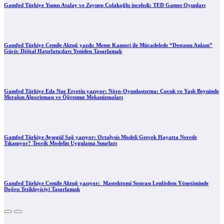
Gamfed Türkiye Yunus Atalay ve Zeynep Çolakoğlu inceledi: TED Games Oyunları
Gamfed Türkiye Cemile Aktuğ yazdı: Meme Kanseri ile Mücadelede “Destansı Anlam”
Gücü: Dijital Hatırlatıcıları Yeniden Tasarlamak
Gamfed Türkiye Eda Nur Erçetin yazıyor: Nöro-Oyunlaştırma: Çocuk ve Yaşlı Beyninde
Merakın Algoritması ve Öğrenme Mekanizmaları
Gamfed Türkiye Ayşegül Sağ yazıyor: Octalysis Modeli Gerçek Hayatta Nerede
Tıkanıyor? Teorik Modelin Uygulama Sınırları
Gamfed Türkiye Cemile Aktuğ yazıyor: Mastektomi Sonrası Lenfödem Yönetiminde
Doğru Tetikleyiciyi Tasarlamak