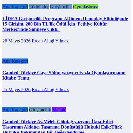
Ana Kategori
Etkinlikler
Girişimcilik
Oyunlaştırma
LİDEA Girişimcilik Programı 2.Dönem Demoday Etkinliğinde
15 Girişim, 200 Bin TL’lik Ödül İçin Fethiye Kültür
Merkez’inde Sahneye Çıktı.
26 Mayıs 2026
Ercan Altuğ Yilmaz
Ana Kategori
Gamfed Türkiye Gaye Sülün yazıyor: Fazla Oyunlaştırmanın
Kitabı: Temu
25 Mayıs 2026
Ercan Altuğ Yilmaz
Ana Kategori
Girişimcilik
Makale
Gamfed Türkiye Av.Melek Gökdağ yazıyor: İkna Edici
Tasarımın Aldatıcı Tasarıma Dönüştüğü Hukuki Eşik:Türk
Hukuku Bakımından Bir Değerlendirme