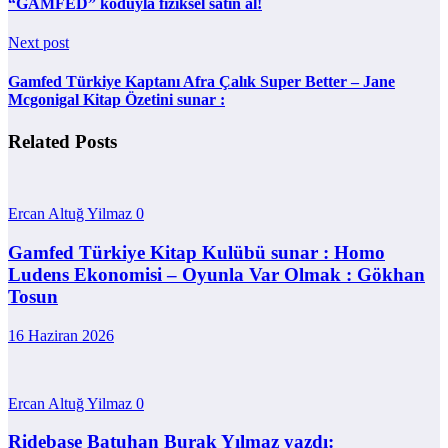
“GAMFED” koduyla fiziksel satın al!
Next post
Gamfed Türkiye Kaptanı Afra Çalık Super Better – Jane
Mcgonigal Kitap Özetini sunar :
Related Posts
Ercan Altuğ Yilmaz
0
Gamfed Türkiye Kitap Kulübü sunar : Homo
Ludens Ekonomisi – Oyunla Var Olmak : Gökhan
Tosun
16 Haziran 2026
Ercan Altuğ Yilmaz
0
Ridebase Batuhan Burak Yılmaz yazdı: