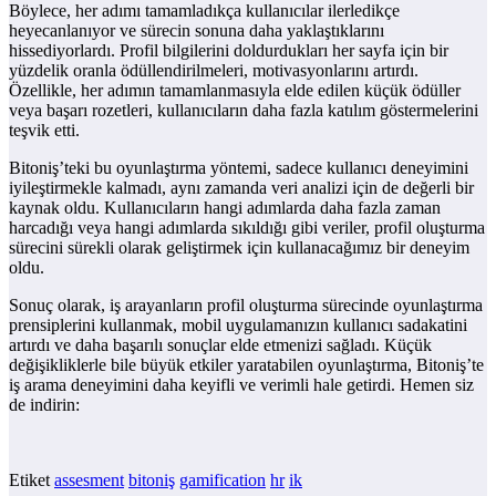
Böylece, her adımı tamamladıkça kullanıcılar ilerledikçe
heyecanlanıyor ve sürecin sonuna daha yaklaştıklarını
hissediyorlardı. Profil bilgilerini doldurdukları her sayfa için bir
yüzdelik oranla ödüllendirilmeleri, motivasyonlarını artırdı.
Özellikle, her adımın tamamlanmasıyla elde edilen küçük ödüller
veya başarı rozetleri, kullanıcıların daha fazla katılım göstermelerini
teşvik etti.
Bitoniş’teki bu oyunlaştırma yöntemi, sadece kullanıcı deneyimini
iyileştirmekle kalmadı, aynı zamanda veri analizi için de değerli bir
kaynak oldu. Kullanıcıların hangi adımlarda daha fazla zaman
harcadığı veya hangi adımlarda sıkıldığı gibi veriler, profil oluşturma
sürecini sürekli olarak geliştirmek için kullanacağımız bir deneyim
oldu.
Sonuç olarak, iş arayanların profil oluşturma sürecinde oyunlaştırma
prensiplerini kullanmak, mobil uygulamanızın kullanıcı sadakatini
artırdı ve daha başarılı sonuçlar elde etmenizi sağladı. Küçük
değişikliklerle bile büyük etkiler yaratabilen oyunlaştırma, Bitoniş’te
iş arama deneyimini daha keyifli ve verimli hale getirdi. Hemen siz
de indirin:
Etiket
assesment
bitoniş
gamification
hr
ik