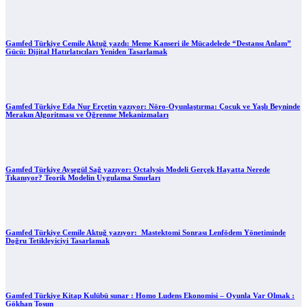
Gamfed Türkiye Cemile Aktuğ yazdı: Meme Kanseri ile Mücadelede “Destansı Anlam”
Gücü: Dijital Hatırlatıcıları Yeniden Tasarlamak
Gamfed Türkiye Eda Nur Erçetin yazıyor: Nöro-Oyunlaştırma: Çocuk ve Yaşlı Beyninde
Merakın Algoritması ve Öğrenme Mekanizmaları
Gamfed Türkiye Ayşegül Sağ yazıyor: Octalysis Modeli Gerçek Hayatta Nerede
Tıkanıyor? Teorik Modelin Uygulama Sınırları
Gamfed Türkiye Cemile Aktuğ yazıyor: Mastektomi Sonrası Lenfödem Yönetiminde
Doğru Tetikleyiciyi Tasarlamak
Gamfed Türkiye Kitap Kulübü sunar : Homo Ludens Ekonomisi – Oyunla Var Olmak :
Gökhan Tosun