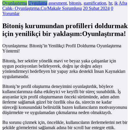
Oyunlaştırma
Uygulama
assesment
,
bitoniş
,
gamification
,
hr
,
ik
Afra
Çalık- Oyunlaştırma.Co/Makale Sorumlusu
20 Şubat 2024
0
Yorumlar
Bitoniş kurumundan profilleri doldurmak
için yenilikçi bir yaklaşım:Oyunlaştırma!
Oyunlaştırma: Bitoniş’in Yenilikçi Profil Doldurma Oyunlaştırma
Yöntemi!
Bitoniş, her sektöre yönelik mavi ve beyaz yaka çalışanlar için
uygun pozisyonları belirleyerek, doğru işe doğru adayı
yönlendirmeyi hedefleyen bir yapay zeka destekli İnsan Kaynakları
uygulamasıdır.
Bitoniş’te profil oluşturma deneyimini oyunlaştırdık, böylece
kullanıcılarımıza daha etkileyici ve keyifli bir süreç sunabildik. İş
arayanlar için profil oluşturmanın önceki sürümünde, adım adım
ilerleme sağlamak güzel bir özellik olsa da, sürecin ne kadar
süreceği konusundaki belirsizlik bazen kullanıcıların motivasyonunu
düşürmekte ve uygulamadan çıkmalarına neden olmaktaydı.
Bu sorunu çözmek için, öncelikle, kullanıcıların ilerlemelerini net bir
şekilde görmelerini sağlamak adına bir scroll bar entegre ettik.