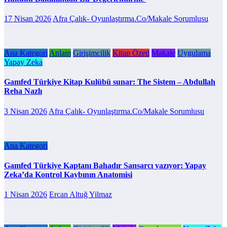
17 Nisan 2026
Afra Çalık- Oyunlaştırma.Co/Makale Sorumlusu
Ana Kategori
Anlam
Girişimcilik
Kitap Özeti
Makale
Uygulama
Yapay Zeka
Gamfed Türkiye Kitap Kulübü sunar: The Sistem – Abdullah
Reha Nazlı
3 Nisan 2026
Afra Çalık- Oyunlaştırma.Co/Makale Sorumlusu
Ana Kategori
Gamfed Türkiye Kaptanı Bahadır Sansarcı yazıyor: Yapay
Zeka’da Kontrol Kaybının Anatomisi
1 Nisan 2026
Ercan Altuğ Yilmaz