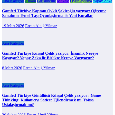
Ana Kategori
Anlam
Girişimcilik
Makale
Oyunlaştırma
Yapay Zeka
Gamfed Türkiye Kaptanı Öykü Şakiroğlu yazıyor: Öğretme
Sanatının Temel Taşı Oyunlaştırma ile Yeni Kurallar
19 Mart 2026
Ercan Altuğ Yilmaz
Ana Kategori
Gamfed Türkiye Kürşat Çelik yazıyor: İnsanlık Nereye
Koşuyor? Yapay Zeka ile Birlikte Nereye Varıyoruz?
8 Mart 2026
Ercan Altuğ Yilmaz
Ana Kategori
Gamfed Türkiye Gönüllüsü Kürşat Çelik yazıyor : Game
Thinking: Kullanıcıyı Sadece Eğlendirmek mi, Yoksa
Ustalaştırmak mı?
20 Şubat 2026
Ercan Altuğ Yilmaz