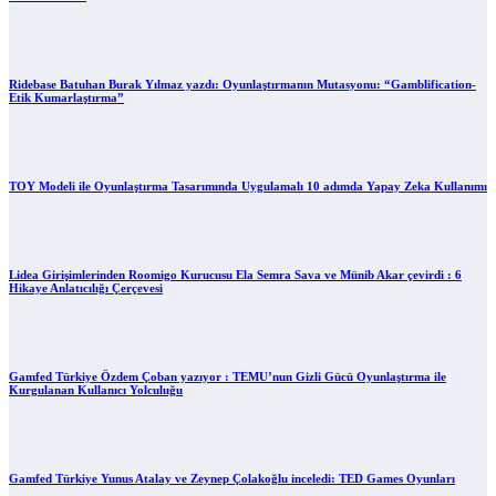
Ridebase Batuhan Burak Yılmaz yazdı: Oyunlaştırmanın Mutasyonu: “Gamblification-
Etik Kumarlaştırma”
TOY Modeli ile Oyunlaştırma Tasarımında Uygulamalı 10 adımda Yapay Zeka Kullanımı
Lidea Girişimlerinden Roomigo Kurucusu Ela Semra Sava ve Münib Akar çevirdi : 6
Hikaye Anlatıcılığı Çerçevesi
Gamfed Türkiye Özdem Çoban yazıyor : TEMU’nun Gizli Gücü Oyunlaştırma ile
Kurgulanan Kullanıcı Yolculuğu
Gamfed Türkiye Yunus Atalay ve Zeynep Çolakoğlu inceledi: TED Games Oyunları