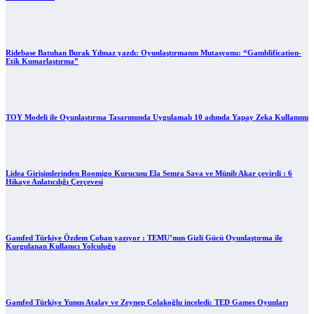
Ridebase Batuhan Burak Yılmaz yazdı: Oyunlaştırmanın Mutasyonu: “Gamblification-
Etik Kumarlaştırma”
TOY Modeli ile Oyunlaştırma Tasarımında Uygulamalı 10 adımda Yapay Zeka Kullanımı
Lidea Girişimlerinden Roomigo Kurucusu Ela Semra Sava ve Münib Akar çevirdi : 6
Hikaye Anlatıcılığı Çerçevesi
Gamfed Türkiye Özdem Çoban yazıyor : TEMU’nun Gizli Gücü Oyunlaştırma ile
Kurgulanan Kullanıcı Yolculuğu
Gamfed Türkiye Yunus Atalay ve Zeynep Çolakoğlu inceledi: TED Games Oyunları