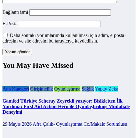
Bağlantı ismi
E-Posta
Daha sonraki yorumlarımda kullanılması için adım, e-posta
adresim ve site adresim bu tarayıcıya kaydedilsin.
You May Have Missed
Ana Kategori
Girişimcilik
Oyunlaştırma
Sağlık
Yapay Zeka
Gamfed Türkiye Seheray Zeyrekli yazıyor: Bisikletten İlk
Yardıma: First Aid Action Hero ile Oyunlaştırılmış Müdahale
Deneyimi
29 Mayıs 2026
Afra Çalık- Oyunlaştırma.Co/Makale Sorumlusu