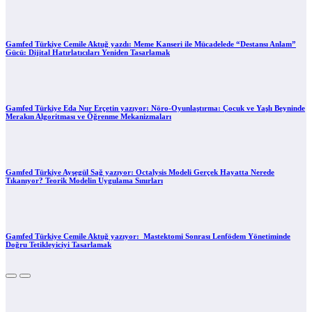
Gamfed Türkiye Cemile Aktuğ yazdı: Meme Kanseri ile Mücadelede “Destansı Anlam”
Gücü: Dijital Hatırlatıcıları Yeniden Tasarlamak
Gamfed Türkiye Eda Nur Erçetin yazıyor: Nöro-Oyunlaştırma: Çocuk ve Yaşlı Beyninde
Merakın Algoritması ve Öğrenme Mekanizmaları
Gamfed Türkiye Ayşegül Sağ yazıyor: Octalysis Modeli Gerçek Hayatta Nerede
Tıkanıyor? Teorik Modelin Uygulama Sınırları
Gamfed Türkiye Cemile Aktuğ yazıyor: Mastektomi Sonrası Lenfödem Yönetiminde
Doğru Tetikleyiciyi Tasarlamak